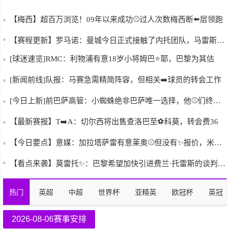
【梅西】超百万浏览！09年以来成功⚾过人次数梅西断⬅️层领跑
【赛程更新】罗马诺：曼城今日正式接触了内托团队，马雷斯卡是交
[球迷速览]RMC：利物浦有意18岁小将姆巴⭐耶，巴黎为其估
[新闻前线]队报：马赛急需精简阵容，但相关➡️球员的转会工作
[今日上新]前巴萨高管：小蜘蛛绝非巴萨唯一选择，他⚾们终究会
【最新赛报】T➡️A：切尔西将出售查洛巴至⚽科莫，转会费36
【今日要点】意媒：加拉塔萨雷有意莱奥⚾但没有✨报价，米兰要价
【看点来袭】莫雷托✨：巴黎希望加快引进费兰·托雷斯的谈判进程
热门
英超
中超
世界杯
亚精英
欧冠杯
英冠
2026-08-06赛事安排