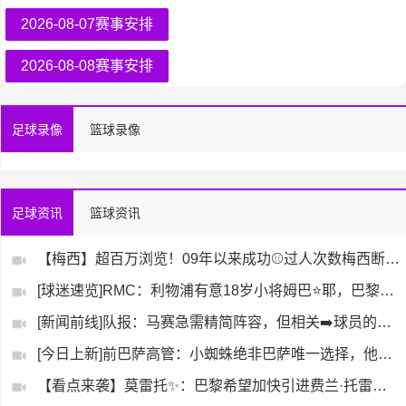
2026-08-07赛事安排
2026-08-08赛事安排
足球录像
篮球录像
足球资讯
篮球资讯
【梅西】超百万浏览！09年以来成功⚾过人次数梅西断⬅️层领跑
[球迷速览]RMC：利物浦有意18岁小将姆巴⭐耶，巴黎为其估
[新闻前线]队报：马赛急需精简阵容，但相关➡️球员的转会工作
[今日上新]前巴萨高管：小蜘蛛绝非巴萨唯一选择，他⚾们终究会
【看点来袭】莫雷托✨：巴黎希望加快引进费兰·托雷斯的谈判进程