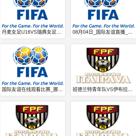
丹麦女足U16VS瑞典女足U16_国际友谊全网直播_08月0
08月04日_国际友谊直播_黑山U17VS阿联酋U17即时热
国际友谊在线观看比赛_挪威女足U16VS芬兰女足U16_08
班德兰特青年队VS伊布拉奇青年队_巴圣青联稳定直播_2026