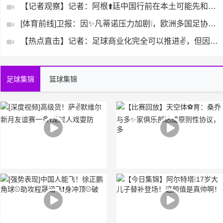
【记者观察】记者：阿根⬆️廷中国行前在本土可能先和乌拉圭踢⚽
[体育前线]卫报：因✨凡蒂诺压力加剧❕，欧洲多国足协酝酿撤回
【热点直击】记者：足球商业化完全可以推进✌️，但因凡蒂诺忘了
足球集锦
篮球集锦