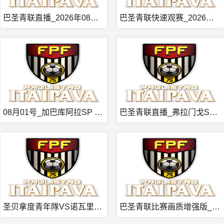
巴圣青联直播_2026年08月01日_卡皮瓦里亚诺青年队VS
巴圣青联快速观赛_2026年08月01日_费罗维亚里亚青年队
08月01号_加巴库阿拉SP U20VS赦陶宁欧青年队_巴圣
巴圣青联直播_弗拉门戈SP青年队VS普丹迪青年队_弗拉门戈S
圣贝拿度青年隊VS诺瓦里桑蒂诺青年队球赛合集_圣贝拿度青年隊
巴圣青联比赛画质增强版_里菲伦斯青年队VS瓜拉尼青年队_08