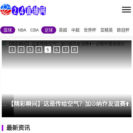
篮球
NBA
CBA
足球
英超
中超
世界杯
亚精英
欧冠杯
1
2
3
4
5
6
7
8
[赛事短片]谁➡️的毽子技术最好⬅️？❕拜仁亚洲行现场比拼踢
【精彩瞬间】这是传给空气？加⚾纳乔友谊赛
最新资讯